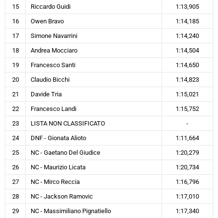
15
Riccardo Guidi
1:13,905
16
Owen Bravo
1:14,185
17
Simone Navarrini
1:14,240
18
Andrea Mocciaro
1:14,504
19
Francesco Santi
1:14,650
20
Claudio Bicchi
1:14,823
21
Davide Tria
1:15,021
22
Francesco Landi
1:15,752
23
LISTA NON CLASSIFICATO
-
24
DNF - Gionata Alioto
1:11,664
25
NC - Gaetano Del Giudice
1:20,279
26
NC - Maurizio Licata
1:20,734
27
NC - Mirco Reccia
1:16,796
28
NC - Jackson Ramovic
1:17,010
29
NC - Massimiliano Pignatiello
1:17,340