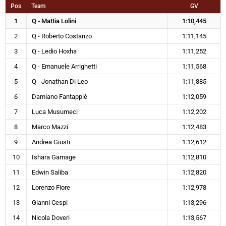
Pos
Team
GV
1
Q - Mattia Lolini
1:10,445
2
Q - Roberto Costanzo
1:11,145
3
Q - Ledio Hoxha
1:11,252
4
Q - Emanuele Arrighetti
1:11,568
5
Q - Jonathan Di Leo
1:11,885
6
Damiano Fantappié
1:12,059
7
Luca Musumeci
1:12,202
8
Marco Mazzi
1:12,483
9
Andrea Giusti
1:12,612
10
Ishara Gamage
1:12,810
11
Edwin Saliba
1:12,820
12
Lorenzo Fiore
1:12,978
13
Gianni Cespi
1:13,296
14
Nicola Doveri
1:13,567